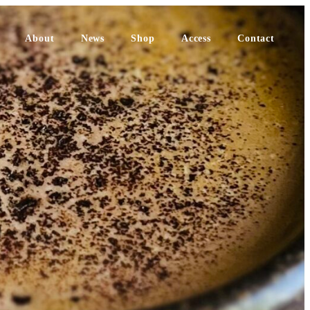
About
News
Shop
Access
Contact